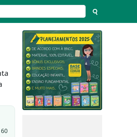
nta
a
 60