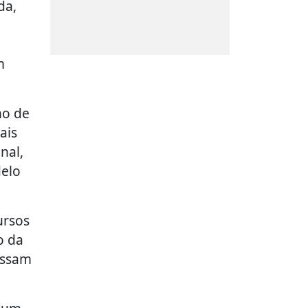
da,
m
no de
ais
nal,
elo
ursos
o da
ossam