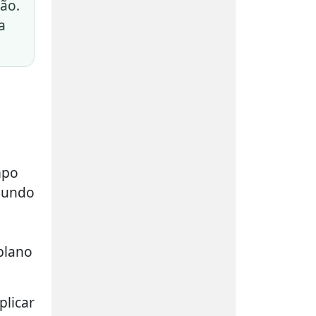
são.
a
mpo
mundo
plano
plicar