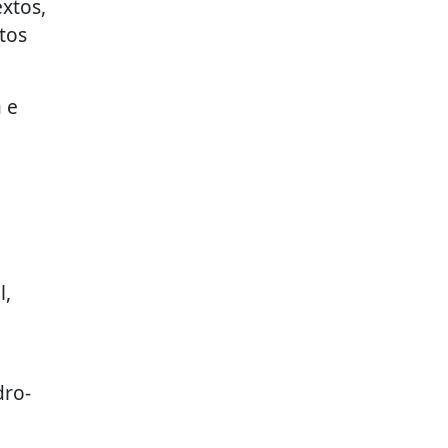
xtos,
tos
 e
l,
dro-