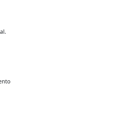
al.
ento