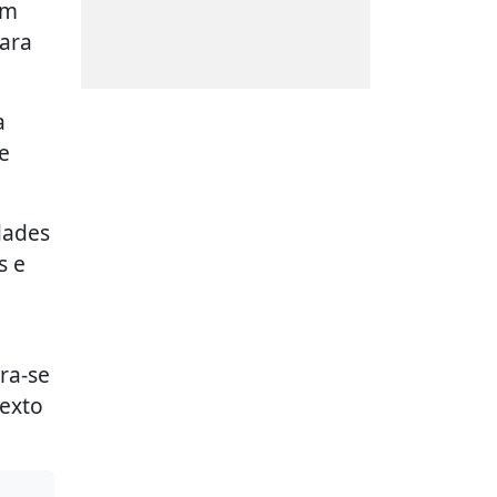
um
para
a
e
dades
s e
ra-se
texto