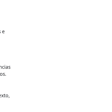
s e
ncias
os.
exto,