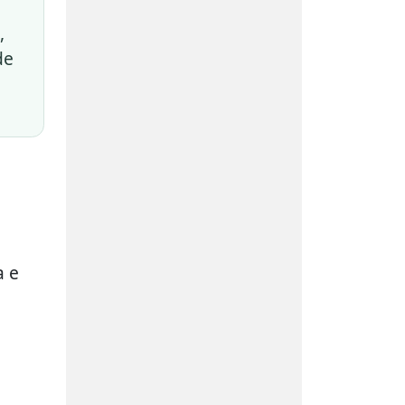
,
de
a e