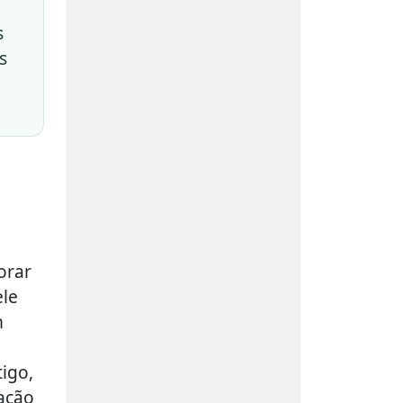
s
s
orar
ele
m
igo,
iação