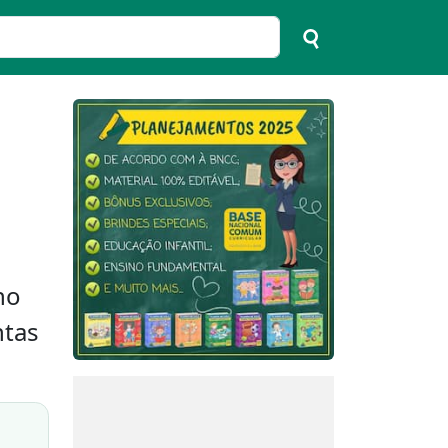
no
ntas