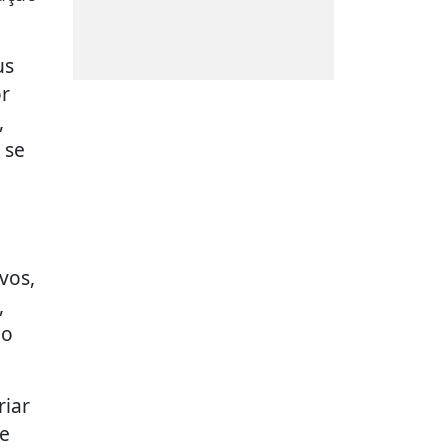
us
or
,
 se
vos,
,
ão
riar
 e