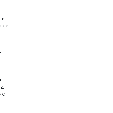
 e
 que
e
o
z.
o e