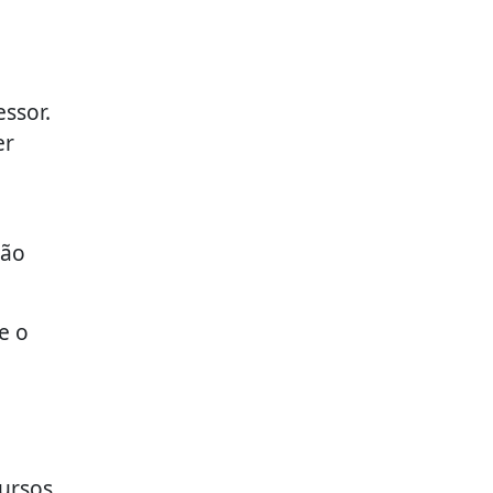
essor.
er
são
e o
cursos