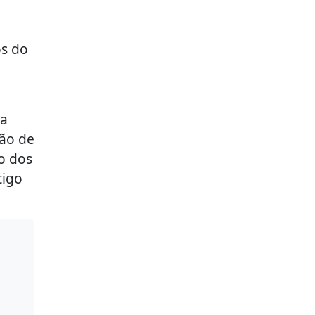
os do
la
ção de
o dos
tigo