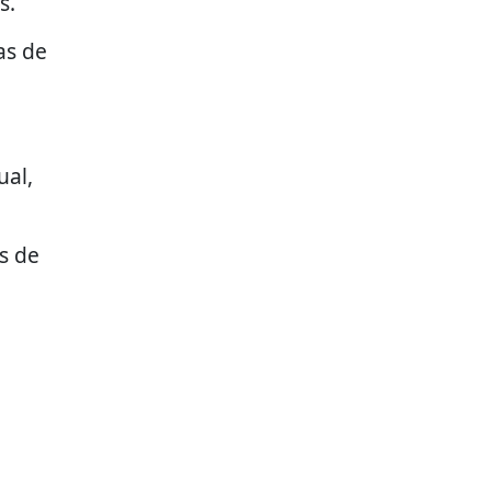
s.
as de
ual,
s de