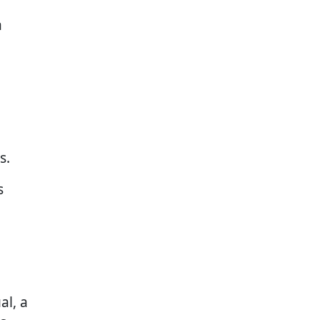
a
s.
s
al, a