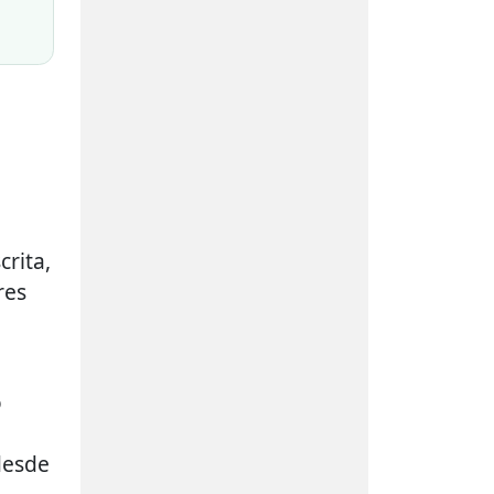
rita,
res
o
desde