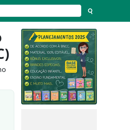
o
C)
no