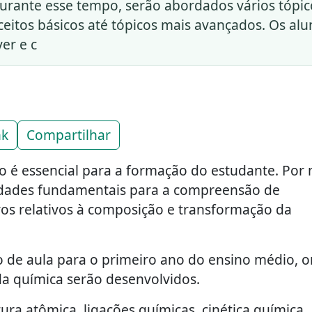
urante esse tempo, serão abordados vários tópic
ceitos básicos até tópicos mais avançados. Os al
er e c
nk
Compartilhar
o é essencial para a formação do estudante. Por
ilidades fundamentais para a compreensão de
vos relativos à composição e transformação da
 de aula para o primeiro ano do ensino médio, 
 da química serão desenvolvidos.
ra atômica, ligações químicas, cinética química,