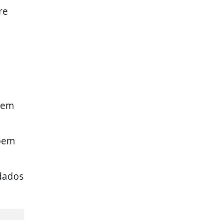
re
s em
 bem
rdados