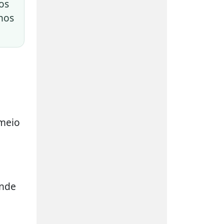
os
unos
 meio
onde