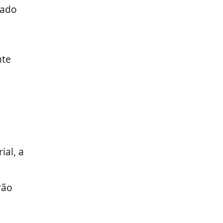
nado
nte
ial, a
rão