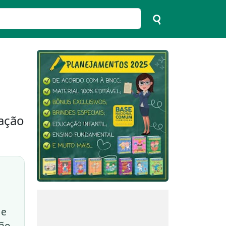
ação
 e
ção