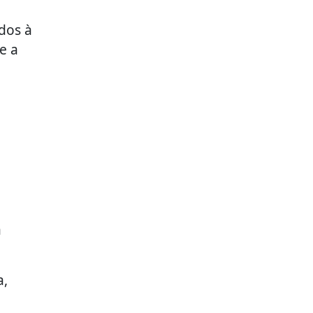
dos à
e a
a
a,