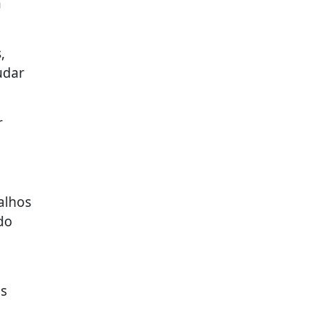
a
,
udar
r
alhos
do
as