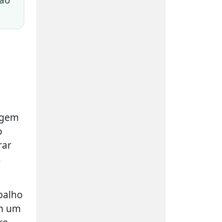
agem
o
rar
s
balho
am um