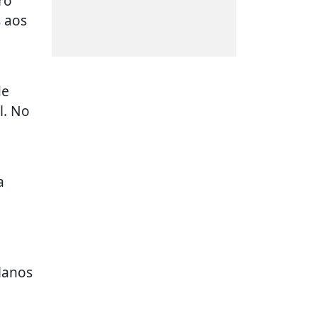
ro
s aos
de
l. No
a
planos