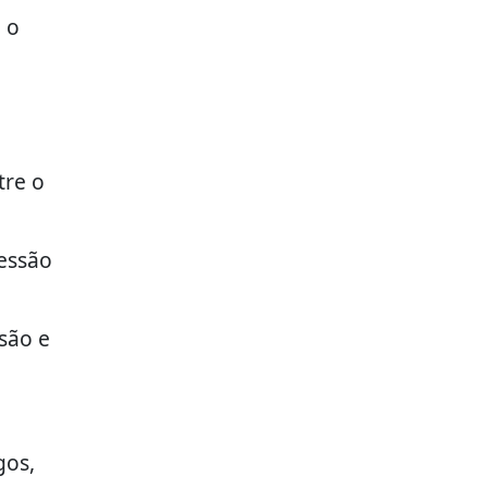
 o
tre o
ressão
são e
gos,