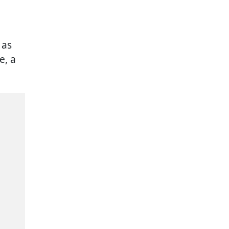
 as
e, a