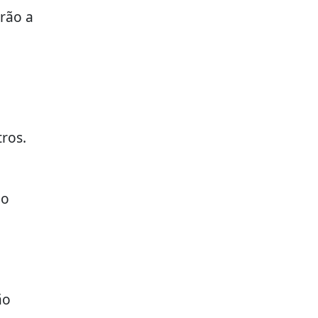
erão a
ros.
mo
ão