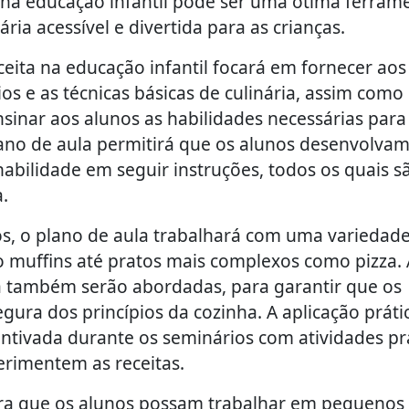
a na educação infantil pode ser uma ótima ferram
ia acessível e divertida para as crianças.
ceita na educação infantil focará em fornecer aos
os e as técnicas básicas de culinária, assim como
ensinar aos alunos as habilidades necessárias para
lano de aula permitirá que os alunos desenvolvam
 habilidade em seguir instruções, todos os quais s
.
os, o plano de aula trabalhará com uma variedad
o muffins até pratos mais complexos como pizza. 
a também serão abordadas, para garantir que os
ra dos princípios da cozinha. A aplicação práti
ntivada durante os seminários com atividades pr
perimentem as receitas.
ara que os alunos possam trabalhar em pequenos