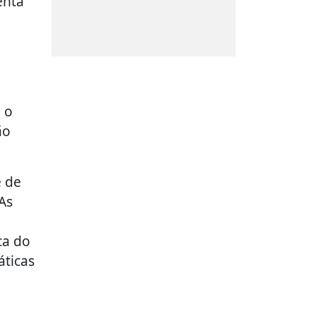
enta
 o
ão
e de
As
ca do
áticas