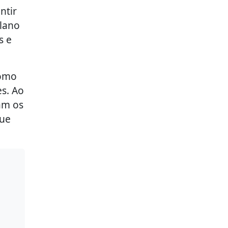
ntir
plano
s e
como
es. Ao
am os
que