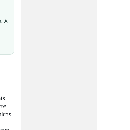
. A
is
rte
nicas
m